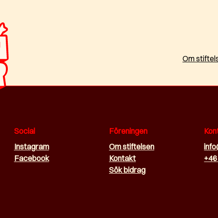
Om stiftel
Social
Föreningen
Kon
Instagram
Om stiftelsen
inf
Facebook
Kontakt
+46
Sök bidrag