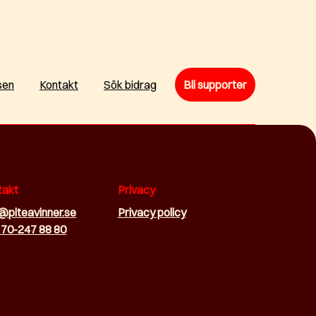
sen
Kontakt
Sök bidrag
Bli supporter
takt
Privacy
o@piteavinner.se
Privacy policy
 70-247 88 80